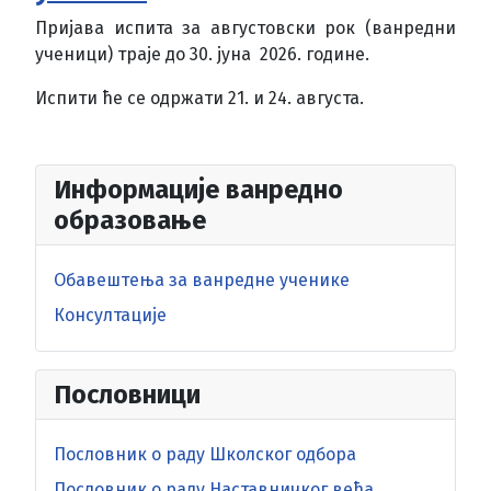
Пријава испита за августовски рок (ванредни
ученици) траје до 30. јуна 2026. године.
Испити ће се одржати 21. и 24. августа.
Информације ванредно
образовање
Обавештења за ванредне ученике
Консултације
Пословници
Пословник о раду Школског одбора
Пословник о раду Наставничког већа